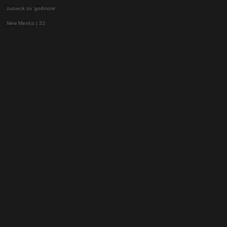
zurueck zu 'go4more'
New Mexico | 33